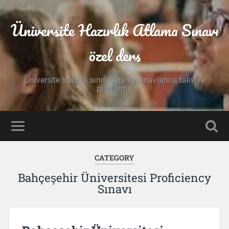
Üniversite Hazırlık Atlama Sınavı
özel ders
Üniversite hazırlık sınıfı ders ve sınavlarına takviye
platformu
CATEGORY
Bahçeşehir Üniversitesi Proficiency
Sınavı