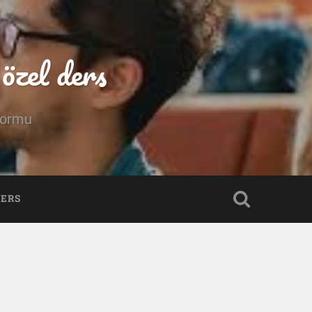
özel ders
tformu
DERS