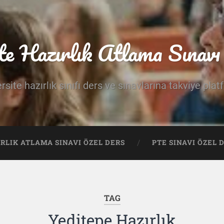
te Hazırlık Atlama Sınavı 
rsite hazırlık sınıfı ders ve sınavlarına takviye pla
IRLIK ATLAMA SINAVI ÖZEL DERS
PTE SINAVI ÖZEL 
TAG
Yeditepe Hazırlık