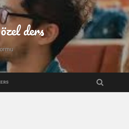
özel ders
tformu
DERS