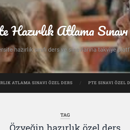
te Hazırlık Atlama Sınavı 
rsite hazırlık sınıfı ders ve sınavlarına takviye pla
IRLIK ATLAMA SINAVI ÖZEL DERS
PTE SINAVI ÖZEL 
TAG
Özyeğin hazırlık özel ders