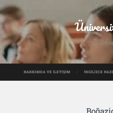
Üniversi
Ünive
HAKKIMDA VE İLETIŞIM
İNGILIZCE HAZ
Boğazi