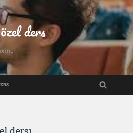
özel ders
tformu
DERS
l dersı