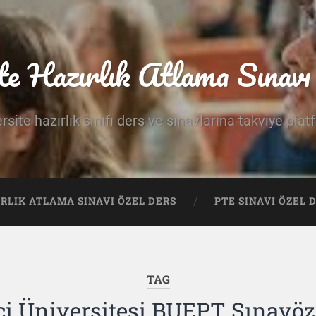
te Hazırlık Atlama Sınavı 
rsite hazırlık sınıfı ders ve sınavlarına takviye pla
IRLIK ATLAMA SINAVI ÖZEL DERS
PTE SINAVI ÖZEL 
TAG
çi Üniversitesi BUEPT Sınavöze