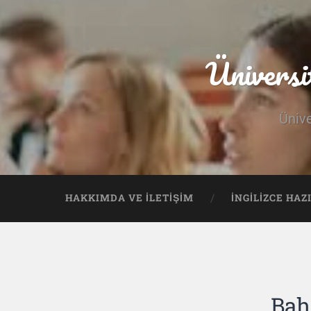
Üniversi
Ünive
HAKKIMDA VE İLETIŞIM
İNGILIZCE HAZ
Bahç