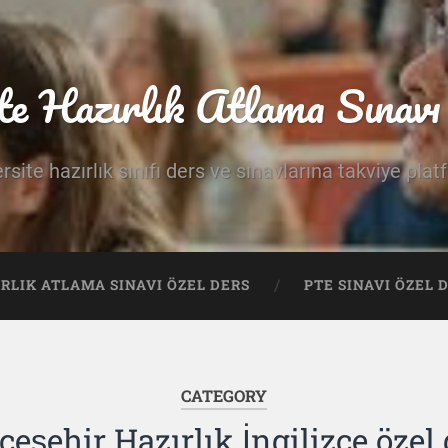
te Hazırlık Atlama Sınavı 
rsite hazırlık sınıfı ders ve sınavlarına takviye pla
IRLIK ATLAMA SINAVI ÖZEL DERS
PTE SINAVI ÖZEL 
CATEGORY
eşehir Hazırlık İngilizce özel