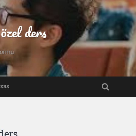
özel ders
tformu
DERS
 ders