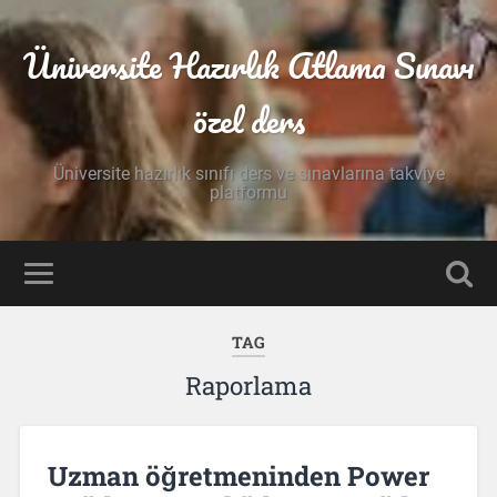
Üniversite Hazırlık Atlama Sınavı
özel ders
Üniversite hazırlık sınıfı ders ve sınavlarına takviye
platformu
TAG
Raporlama
Uzman öğretmeninden Power