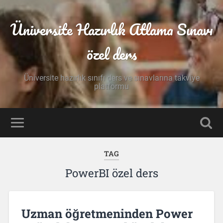
Üniversite Hazırlık Atlama Sınavı
özel ders
Üniversite hazırlık sınıfı ders ve sınavlarına takviye
platformu
TAG
PowerBI özel ders
Uzman öğretmeninden Power