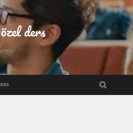
özel ders
tformu
DERS