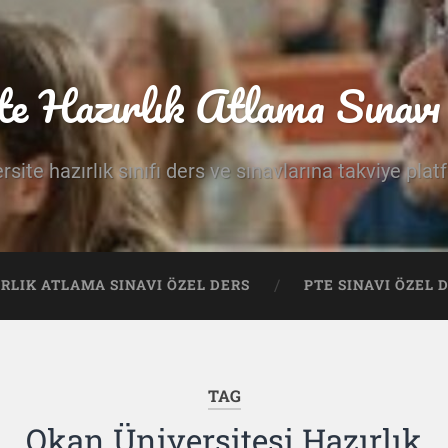
te Hazırlık Atlama Sınavı 
rsite hazırlık sınıfı ders ve sınavlarına takviye pla
IRLIK ATLAMA SINAVI ÖZEL DERS
PTE SINAVI ÖZEL 
TAG
Okan Üniversitesi Hazırlık