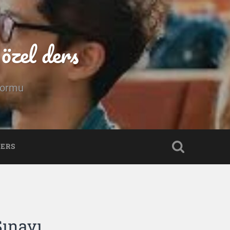
özel ders
tformu
DERS
Sınavı