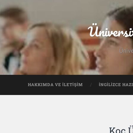
Üniversi
Ünive
HAKKIMDA VE İLETIŞIM
İNGILIZCE HAZ
Koç Ü