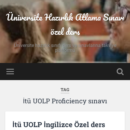
Üniversite Hazırlık Atlama Sınavı
özel ders
Üniversite hazırlık sınıfı ders ve sınavlarına takviye
platformu
TAG
İtü UOLP Proficiency sınavı
İtü UOLP İngilizce Özel ders