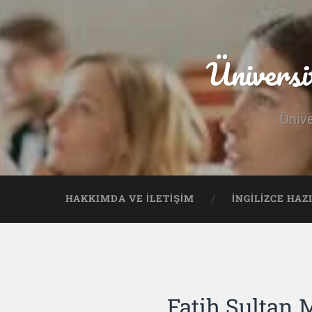
Üniversi
Ünive
HAKKIMDA VE İLETIŞIM
İNGILIZCE HAZ
Fatih Sultan 