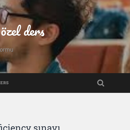
özel ders
tformu
DERS
iciency sınavı