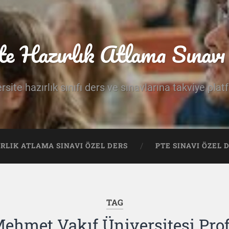
te Hazırlık Atlama Sınavı 
rsite hazırlık sınıfı ders ve sınavlarına takviye pla
IRLIK ATLAMA SINAVI ÖZEL DERS
PTE SINAVI ÖZEL 
TAG
Mehmet Vakıf Üniversitesi Prof