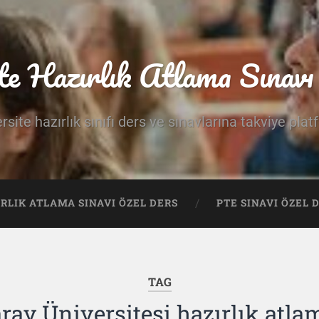
te Hazırlık Atlama Sınavı 
rsite hazırlık sınıfı ders ve sınavlarına takviye pla
IRLIK ATLAMA SINAVI ÖZEL DERS
PTE SINAVI ÖZEL 
TAG
ay Üniversitesi hazırlık atla