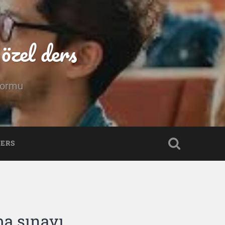
özel ders
tformu
DERS
ma sınavı