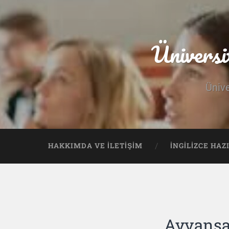
Üniversi
Ünive
HAKKIMDA VE İLETIŞIM
İNGILIZCE HAZ
Ayvansar