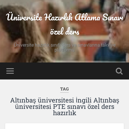
Üniversite Hazırlık Atlama Sınavı
özel ders
Üniversite hazırlık sınıfı ders ve sınavlarına takviye
platformu
TAG
Altınbaş üniversitesi İngili Altınbaş
üniversitesi PTE sınavı özel ders
hazırlık