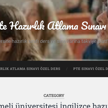
te Hazırlık Atlama Sınavı 
rsite hazırlık sınıfı ders ve sınavlarına takviye pla
IRLIK ATLAMA SINAVI ÖZEL DERS
PTE SINAVI ÖZEL 
CATEGORY
eli üniversitesi İngilizce hazı