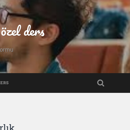
özel ders
tformu
DERS
rlık