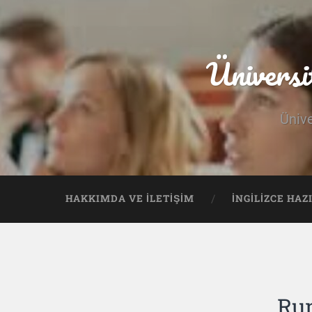
Üniversi
Ünive
HAKKIMDA VE İLETIŞIM
İNGILIZCE HAZ
Rum