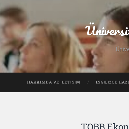
Üniversi
Ünive
HAKKIMDA VE İLETIŞIM
İNGILIZCE HAZ
TOBB Ekono