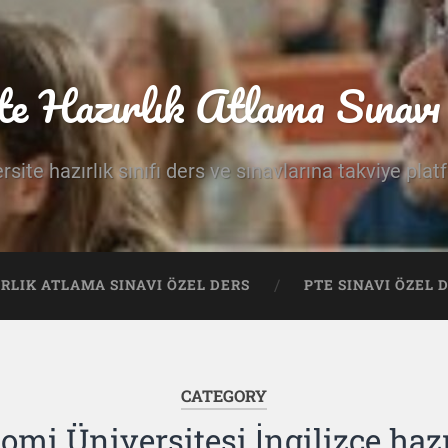
te Hazırlık Atlama Sınavı 
rsite hazırlık sınıfı ders ve sınavlarına takviye pla
IRLIK ATLAMA SINAVI ÖZEL DERS
PTE SINAVI ÖZEL 
CATEGORY
mi Üniversitesi İngilizce hazı