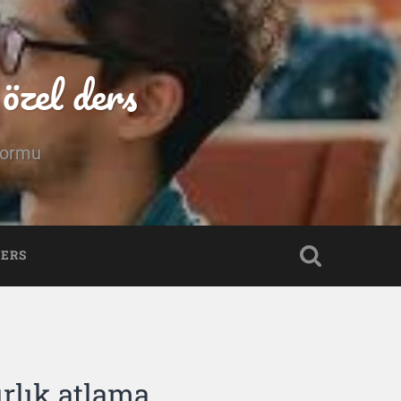
özel ders
tformu
DERS
rlık atlama