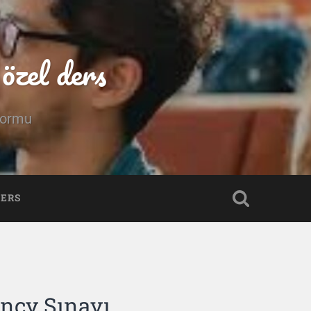
özel ders
tformu
DERS
ency Sınavı