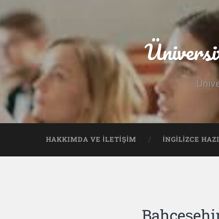
Üniversi
Ünive
HAKKIMDA VE İLETIŞIM
İNGILIZCE HAZ
Bahçeşehir