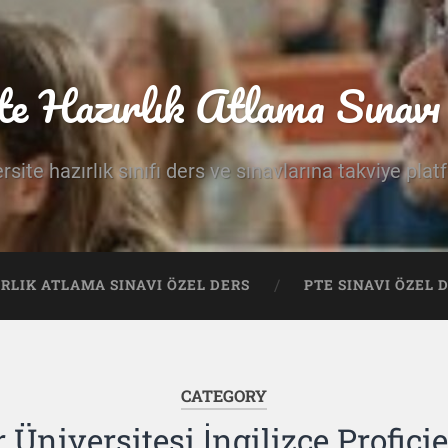
te Hazırlık Atlama Sınavı 
rsite hazırlık sınıfı ders ve sınavlarına takviye pla
IRLIK ATLAMA SINAVI ÖZEL DERS
PTE SINAVI ÖZEL 
CATEGORY
 Üniversitesi İngilizce Profici